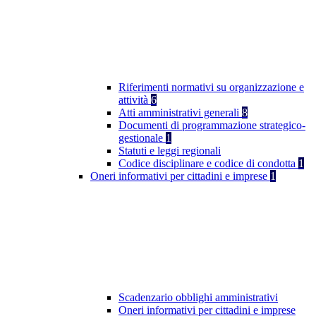
Riferimenti normativi su organizzazione e
attività
6
Atti amministrativi generali
8
Documenti di programmazione strategico-
gestionale
1
Statuti e leggi regionali
Codice disciplinare e codice di condotta
1
Oneri informativi per cittadini e imprese
1
Scadenzario obblighi amministrativi
Oneri informativi per cittadini e imprese