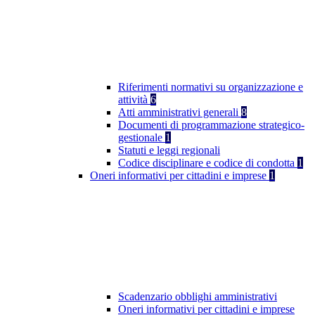
Riferimenti normativi su organizzazione e
attività
6
Atti amministrativi generali
8
Documenti di programmazione strategico-
gestionale
1
Statuti e leggi regionali
Codice disciplinare e codice di condotta
1
Oneri informativi per cittadini e imprese
1
Scadenzario obblighi amministrativi
Oneri informativi per cittadini e imprese