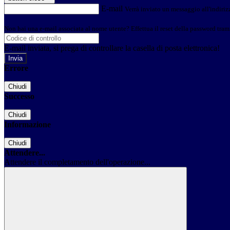
E-mail
Verrà inviato un messaggio all'indirizz
Non hai una e-mail associata al nome utente? Effettua il reset della password tram
E-mail inviata, si prega di controllare la casella di posta elettronica!
Errore
Chiudi
Successo
Chiudi
Informazione
Chiudi
Attendere...
Attendere il completamento dell'operazione...