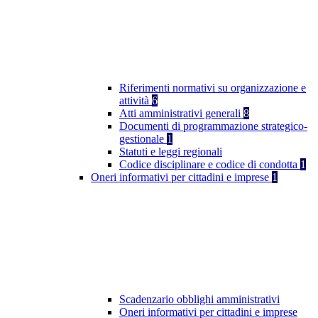
Riferimenti normativi su organizzazione e
attività
6
Atti amministrativi generali
8
Documenti di programmazione strategico-
gestionale
1
Statuti e leggi regionali
Codice disciplinare e codice di condotta
1
Oneri informativi per cittadini e imprese
1
Scadenzario obblighi amministrativi
Oneri informativi per cittadini e imprese