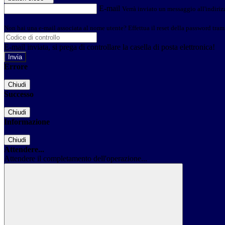
E-mail
Verrà inviato un messaggio all'indirizz
Non hai una e-mail associata al nome utente? Effettua il reset della password tram
E-mail inviata, si prega di controllare la casella di posta elettronica!
Errore
Chiudi
Successo
Chiudi
Informazione
Chiudi
Attendere...
Attendere il completamento dell'operazione...