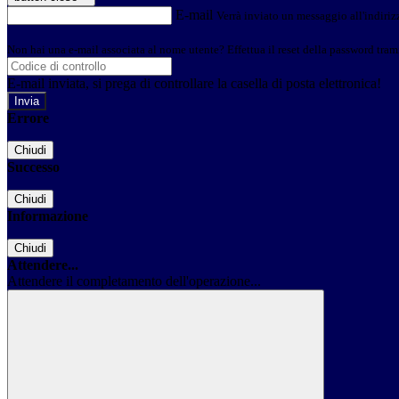
E-mail
Verrà inviato un messaggio all'indirizz
Non hai una e-mail associata al nome utente? Effettua il reset della password tram
E-mail inviata, si prega di controllare la casella di posta elettronica!
Errore
Chiudi
Successo
Chiudi
Informazione
Chiudi
Attendere...
Attendere il completamento dell'operazione...