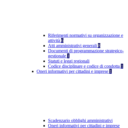
Riferimenti normativi su organizzazione e
attività
6
Atti amministrativi generali
8
Documenti di programmazione strategico-
gestionale
1
Statuti e leggi regionali
Codice disciplinare e codice di condotta
1
Oneri informativi per cittadini e imprese
1
Scadenzario obblighi amministrativi
Oneri informativi per cittadini e imprese