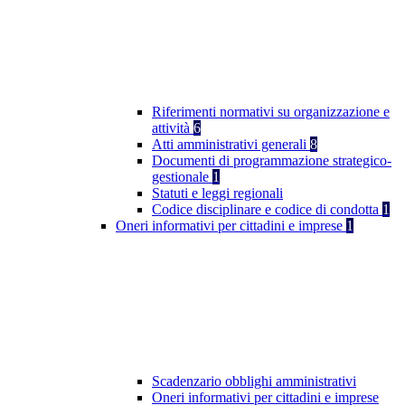
Riferimenti normativi su organizzazione e
attività
6
Atti amministrativi generali
8
Documenti di programmazione strategico-
gestionale
1
Statuti e leggi regionali
Codice disciplinare e codice di condotta
1
Oneri informativi per cittadini e imprese
1
Scadenzario obblighi amministrativi
Oneri informativi per cittadini e imprese