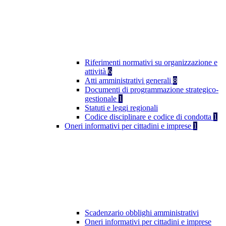
Riferimenti normativi su organizzazione e
attività
6
Atti amministrativi generali
8
Documenti di programmazione strategico-
gestionale
1
Statuti e leggi regionali
Codice disciplinare e codice di condotta
1
Oneri informativi per cittadini e imprese
1
Scadenzario obblighi amministrativi
Oneri informativi per cittadini e imprese