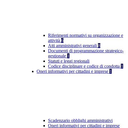
Riferimenti normativi su organizzazione e
attività
6
Atti amministrativi generali
8
Documenti di programmazione strategico-
gestionale
1
Statuti e leggi regionali
Codice disciplinare e codice di condotta
1
Oneri informativi per cittadini e imprese
1
Scadenzario obblighi amministrativi
Oneri informativi per cittadini e imprese