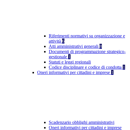
Riferimenti normativi su organizzazione e
attività
6
Atti amministrativi generali
8
Documenti di programmazione strategico-
gestionale
1
Statuti e leggi regionali
Codice disciplinare e codice di condotta
1
Oneri informativi per cittadini e imprese
1
Scadenzario obblighi amministrativi
Oneri informativi per cittadini e imprese