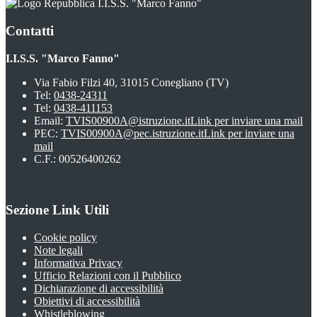
I.I.S.S. "Marco Fanno"
Contatti
I.I.S.S. "Marco Fanno"
Via Fabio Filzi 40, 31015 Conegliano (TV)
Tel:
0438-24311
Tel:
0438-411153
Email:
TVIS00900A@istruzione.it
Link per inviare una mail
PEC:
TVIS00900A@pec.istruzione.it
Link per inviare una
mail
C.F.: 00526400262
Sezione Link Utili
Cookie policy
Note legali
Informativa Privacy
Ufficio Relazioni con il Pubblico
Dichiarazione di accessibilità
Obiettivi di accessibilità
Whistleblowing