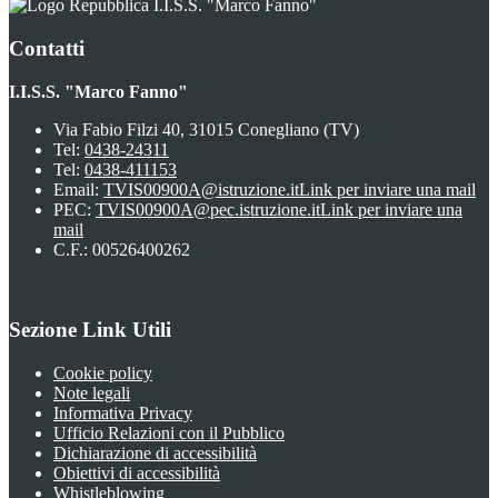
I.I.S.S. "Marco Fanno"
Contatti
I.I.S.S. "Marco Fanno"
Via Fabio Filzi 40, 31015 Conegliano (TV)
Tel:
0438-24311
Tel:
0438-411153
Email:
TVIS00900A@istruzione.it
Link per inviare una mail
PEC:
TVIS00900A@pec.istruzione.it
Link per inviare una
mail
C.F.: 00526400262
Sezione Link Utili
Cookie policy
Note legali
Informativa Privacy
Ufficio Relazioni con il Pubblico
Dichiarazione di accessibilità
Obiettivi di accessibilità
Whistleblowing