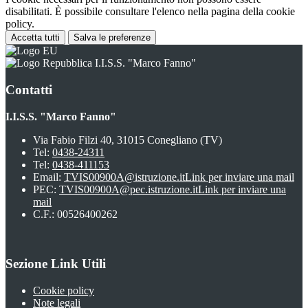
disabilitati. È possibile consultare l'elenco nella pagina della cookie
policy.
Accetta tutti
Salva le preferenze
I.I.S.S. "Marco Fanno"
Contatti
I.I.S.S. "Marco Fanno"
Via Fabio Filzi 40, 31015 Conegliano (TV)
Tel:
0438-24311
Tel:
0438-411153
Email:
TVIS00900A@istruzione.it
Link per inviare una mail
PEC:
TVIS00900A@pec.istruzione.it
Link per inviare una
mail
C.F.: 00526400262
Sezione Link Utili
Cookie policy
Note legali