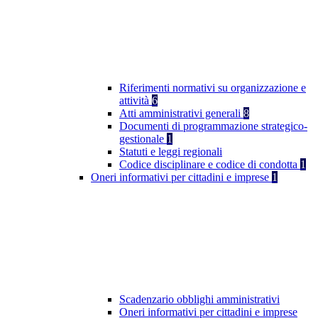
Riferimenti normativi su organizzazione e
attività
6
Atti amministrativi generali
8
Documenti di programmazione strategico-
gestionale
1
Statuti e leggi regionali
Codice disciplinare e codice di condotta
1
Oneri informativi per cittadini e imprese
1
Scadenzario obblighi amministrativi
Oneri informativi per cittadini e imprese