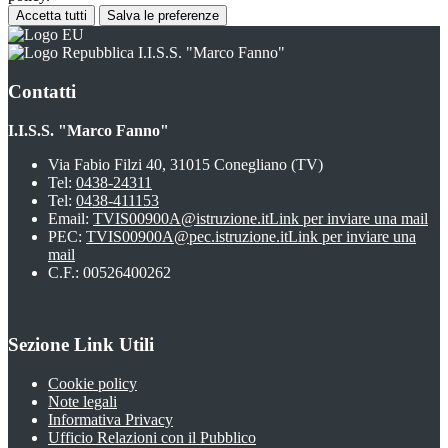
Accetta tutti
Salva le preferenze
I.I.S.S. "Marco Fanno"
Contatti
I.I.S.S. "Marco Fanno"
Via Fabio Filzi 40, 31015 Conegliano (TV)
Tel:
0438-24311
Tel:
0438-411153
Email:
TVIS00900A@istruzione.it
Link per inviare una mail
PEC:
TVIS00900A@pec.istruzione.it
Link per inviare una
mail
C.F.: 00526400262
Sezione Link Utili
Cookie policy
Note legali
Informativa Privacy
Ufficio Relazioni con il Pubblico