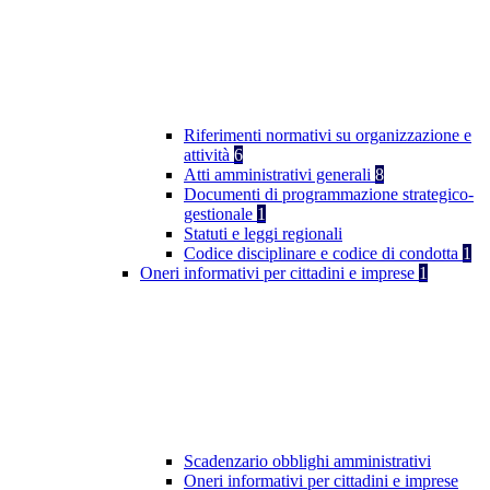
Riferimenti normativi su organizzazione e
attività
6
Atti amministrativi generali
8
Documenti di programmazione strategico-
gestionale
1
Statuti e leggi regionali
Codice disciplinare e codice di condotta
1
Oneri informativi per cittadini e imprese
1
Scadenzario obblighi amministrativi
Oneri informativi per cittadini e imprese