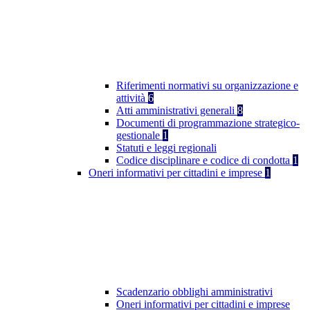
Riferimenti normativi su organizzazione e
attività
6
Atti amministrativi generali
8
Documenti di programmazione strategico-
gestionale
1
Statuti e leggi regionali
Codice disciplinare e codice di condotta
1
Oneri informativi per cittadini e imprese
1
Scadenzario obblighi amministrativi
Oneri informativi per cittadini e imprese