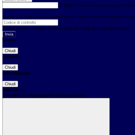
E-mail
Verrà inviato un messaggio all'indirizz
Non hai una e-mail associata al nome utente? Effettua il reset della password tram
E-mail inviata, si prega di controllare la casella di posta elettronica!
Errore
Chiudi
Successo
Chiudi
Informazione
Chiudi
Attendere...
Attendere il completamento dell'operazione...