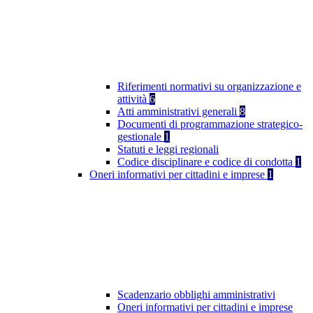
Riferimenti normativi su organizzazione e
attività
6
Atti amministrativi generali
8
Documenti di programmazione strategico-
gestionale
1
Statuti e leggi regionali
Codice disciplinare e codice di condotta
1
Oneri informativi per cittadini e imprese
1
Scadenzario obblighi amministrativi
Oneri informativi per cittadini e imprese