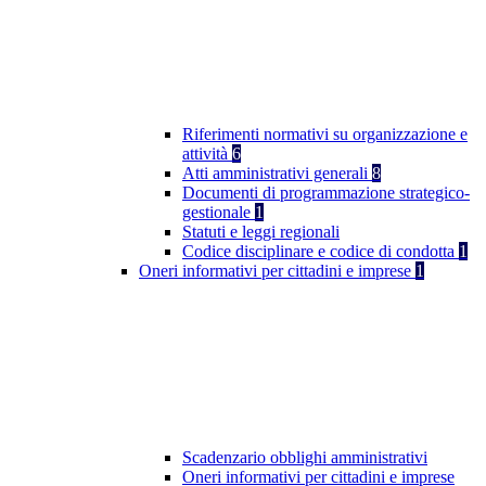
Riferimenti normativi su organizzazione e
attività
6
Atti amministrativi generali
8
Documenti di programmazione strategico-
gestionale
1
Statuti e leggi regionali
Codice disciplinare e codice di condotta
1
Oneri informativi per cittadini e imprese
1
Scadenzario obblighi amministrativi
Oneri informativi per cittadini e imprese