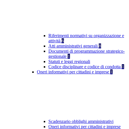
Riferimenti normativi su organizzazione e
attività
6
Atti amministrativi generali
8
Documenti di programmazione strategico-
gestionale
1
Statuti e leggi regionali
Codice disciplinare e codice di condotta
1
Oneri informativi per cittadini e imprese
1
Scadenzario obblighi amministrativi
Oneri informativi per cittadini e imprese