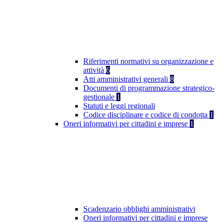
Riferimenti normativi su organizzazione e
attività
6
Atti amministrativi generali
8
Documenti di programmazione strategico-
gestionale
1
Statuti e leggi regionali
Codice disciplinare e codice di condotta
1
Oneri informativi per cittadini e imprese
1
Scadenzario obblighi amministrativi
Oneri informativi per cittadini e imprese