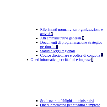
Riferimenti normativi su organizzazione e
attività
6
Atti amministrativi generali
8
Documenti di programmazione strategico-
gestionale
1
Statuti e leggi regionali
Codice disciplinare e codice di condotta
1
Oneri informativi per cittadini e imprese
1
Scadenzario obblighi amministrativi
Oneri informativi per cittadini e imprese