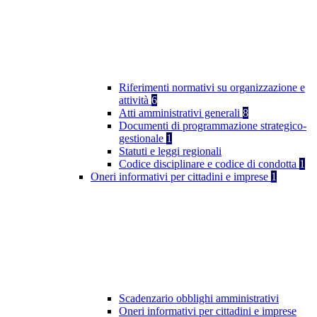
Riferimenti normativi su organizzazione e
attività
6
Atti amministrativi generali
8
Documenti di programmazione strategico-
gestionale
1
Statuti e leggi regionali
Codice disciplinare e codice di condotta
1
Oneri informativi per cittadini e imprese
1
Scadenzario obblighi amministrativi
Oneri informativi per cittadini e imprese