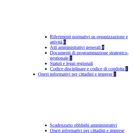
Riferimenti normativi su organizzazione e
attività
6
Atti amministrativi generali
8
Documenti di programmazione strategico-
gestionale
1
Statuti e leggi regionali
Codice disciplinare e codice di condotta
1
Oneri informativi per cittadini e imprese
1
Scadenzario obblighi amministrativi
Oneri informativi per cittadini e imprese