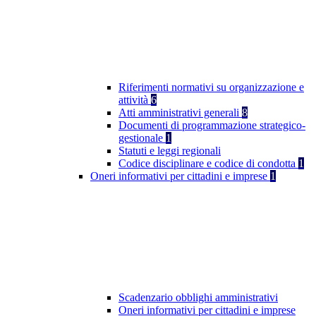
Riferimenti normativi su organizzazione e
attività
6
Atti amministrativi generali
8
Documenti di programmazione strategico-
gestionale
1
Statuti e leggi regionali
Codice disciplinare e codice di condotta
1
Oneri informativi per cittadini e imprese
1
Scadenzario obblighi amministrativi
Oneri informativi per cittadini e imprese