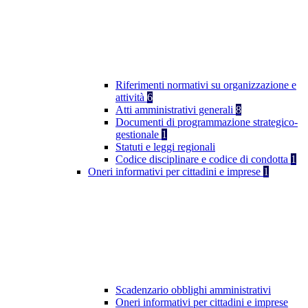
Riferimenti normativi su organizzazione e
attività
6
Atti amministrativi generali
8
Documenti di programmazione strategico-
gestionale
1
Statuti e leggi regionali
Codice disciplinare e codice di condotta
1
Oneri informativi per cittadini e imprese
1
Scadenzario obblighi amministrativi
Oneri informativi per cittadini e imprese