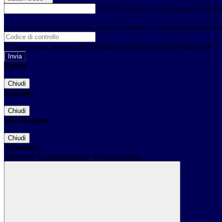
E-mail
Verrà inviato un messaggio all'indirizz
Non hai una e-mail associata al nome utente? Effettua il reset della password tram
E-mail inviata, si prega di controllare la casella di posta elettronica!
Errore
Chiudi
Successo
Chiudi
Informazione
Chiudi
Attendere...
Attendere il completamento dell'operazione...