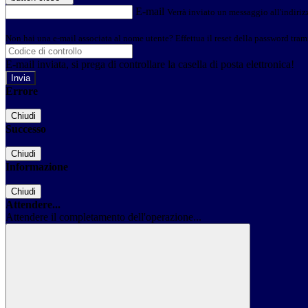
E-mail
Verrà inviato un messaggio all'indirizz
Non hai una e-mail associata al nome utente? Effettua il reset della password tram
E-mail inviata, si prega di controllare la casella di posta elettronica!
Errore
Chiudi
Successo
Chiudi
Informazione
Chiudi
Attendere...
Attendere il completamento dell'operazione...