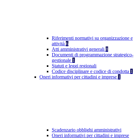
Riferimenti normativi su organizzazione e
attività
6
Atti amministrativi generali
8
Documenti di programmazione strategico-
gestionale
1
Statuti e leggi regionali
Codice disciplinare e codice di condotta
1
Oneri informativi per cittadini e imprese
1
Scadenzario obblighi amministrativi
Oneri informativi per cittadini e imprese