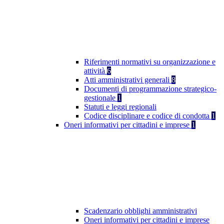
Riferimenti normativi su organizzazione e
attività
6
Atti amministrativi generali
8
Documenti di programmazione strategico-
gestionale
1
Statuti e leggi regionali
Codice disciplinare e codice di condotta
1
Oneri informativi per cittadini e imprese
1
Scadenzario obblighi amministrativi
Oneri informativi per cittadini e imprese