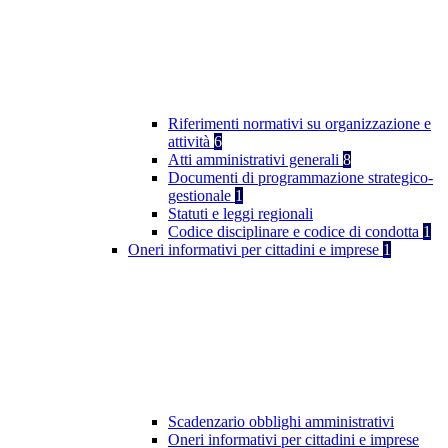
Riferimenti normativi su organizzazione e
attività
6
Atti amministrativi generali
8
Documenti di programmazione strategico-
gestionale
1
Statuti e leggi regionali
Codice disciplinare e codice di condotta
1
Oneri informativi per cittadini e imprese
1
Scadenzario obblighi amministrativi
Oneri informativi per cittadini e imprese