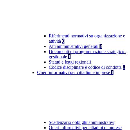
Riferimenti normativi su organizzazione e
attività
6
Atti amministrativi generali
8
Documenti di programmazione strategico-
gestionale
1
Statuti e leggi regionali
Codice disciplinare e codice di condotta
1
Oneri informativi per cittadini e imprese
1
Scadenzario obblighi amministrativi
Oneri informativi per cittadini e imprese