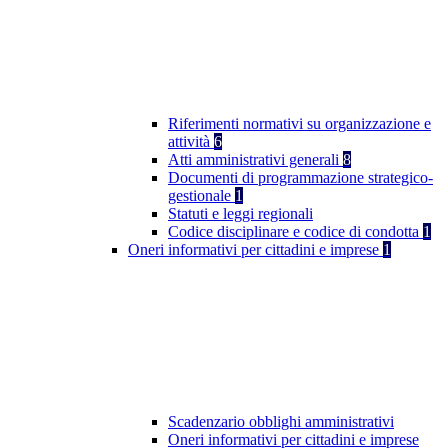
Riferimenti normativi su organizzazione e
attività
6
Atti amministrativi generali
8
Documenti di programmazione strategico-
gestionale
1
Statuti e leggi regionali
Codice disciplinare e codice di condotta
1
Oneri informativi per cittadini e imprese
1
Scadenzario obblighi amministrativi
Oneri informativi per cittadini e imprese