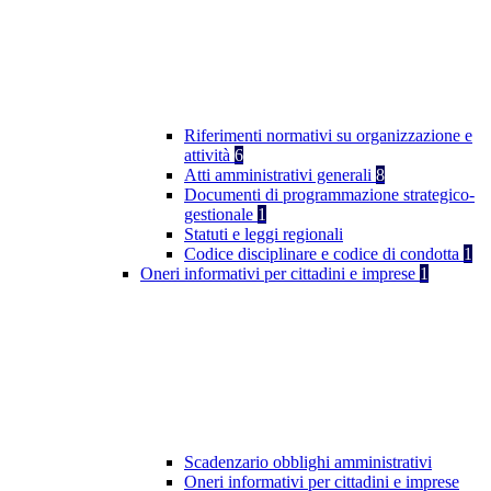
Riferimenti normativi su organizzazione e
attività
6
Atti amministrativi generali
8
Documenti di programmazione strategico-
gestionale
1
Statuti e leggi regionali
Codice disciplinare e codice di condotta
1
Oneri informativi per cittadini e imprese
1
Scadenzario obblighi amministrativi
Oneri informativi per cittadini e imprese