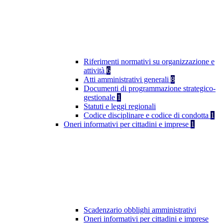
Riferimenti normativi su organizzazione e
attività
6
Atti amministrativi generali
8
Documenti di programmazione strategico-
gestionale
1
Statuti e leggi regionali
Codice disciplinare e codice di condotta
1
Oneri informativi per cittadini e imprese
1
Scadenzario obblighi amministrativi
Oneri informativi per cittadini e imprese