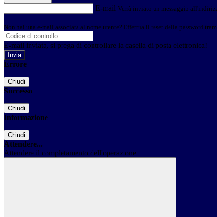
E-mail
Verrà inviato un messaggio all'indirizz
Non hai una e-mail associata al nome utente? Effettua il reset della password tram
E-mail inviata, si prega di controllare la casella di posta elettronica!
Errore
Chiudi
Successo
Chiudi
Informazione
Chiudi
Attendere...
Attendere il completamento dell'operazione...