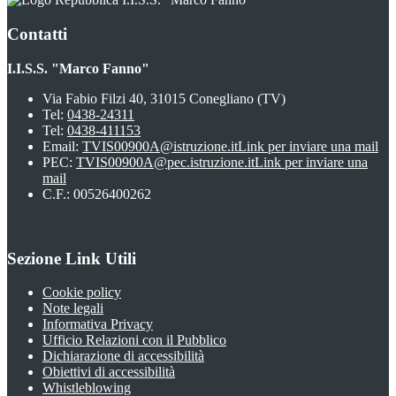
Contatti
I.I.S.S. "Marco Fanno"
Via Fabio Filzi 40, 31015 Conegliano (TV)
Tel:
0438-24311
Tel:
0438-411153
Email:
TVIS00900A@istruzione.it
Link per inviare una mail
PEC:
TVIS00900A@pec.istruzione.it
Link per inviare una
mail
C.F.: 00526400262
Sezione Link Utili
Cookie policy
Note legali
Informativa Privacy
Ufficio Relazioni con il Pubblico
Dichiarazione di accessibilità
Obiettivi di accessibilità
Whistleblowing