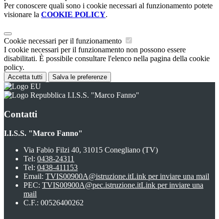
Per conoscere quali sono i cookie necessari al funzionamento potete
visionare la
COOKIE POLICY
.
Cookie necessari per il funzionamento
I cookie necessari per il funzionamento non possono essere
disabilitati. È possibile consultare l'elenco nella pagina della cookie
policy.
Accetta tutti
Salva le preferenze
I.I.S.S. "Marco Fanno"
Contatti
I.I.S.S. "Marco Fanno"
Via Fabio Filzi 40, 31015 Conegliano (TV)
Tel:
0438-24311
Tel:
0438-411153
Email:
TVIS00900A@istruzione.it
Link per inviare una mail
PEC:
TVIS00900A@pec.istruzione.it
Link per inviare una
mail
C.F.: 00526400262