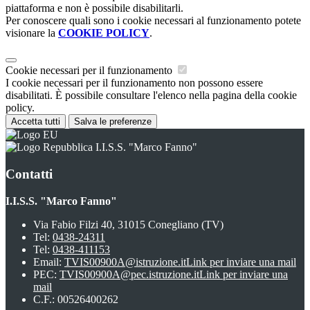
piattaforma e non è possibile disabilitarli.
Per conoscere quali sono i cookie necessari al funzionamento potete
visionare la
COOKIE POLICY
.
Cookie necessari per il funzionamento
I cookie necessari per il funzionamento non possono essere
disabilitati. È possibile consultare l'elenco nella pagina della cookie
policy.
Accetta tutti
Salva le preferenze
I.I.S.S. "Marco Fanno"
Contatti
I.I.S.S. "Marco Fanno"
Via Fabio Filzi 40, 31015 Conegliano (TV)
Tel:
0438-24311
Tel:
0438-411153
Email:
TVIS00900A@istruzione.it
Link per inviare una mail
PEC:
TVIS00900A@pec.istruzione.it
Link per inviare una
mail
C.F.: 00526400262