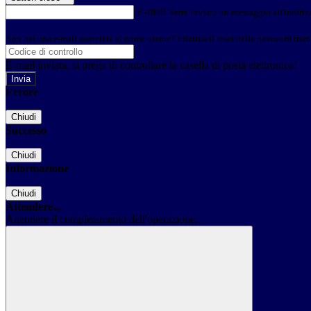
E-mail
Verrà inviato un messaggio all'indirizz
Non hai una e-mail associata al nome utente? Effettua il reset della password tram
E-mail inviata, si prega di controllare la casella di posta elettronica!
Errore
Chiudi
Successo
Chiudi
Informazione
Chiudi
Attendere...
Attendere il completamento dell'operazione...