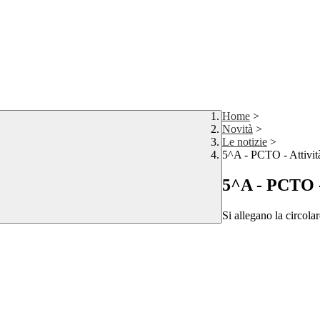
Home
>
Novità
>
Le notizie
>
5^A - PCTO - Attività
5^A - PCTO - 
Si allegano la circolar