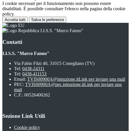
I cookie necessari per il funzionamento non possono essere
disabilitati. È possibile consultare l'elenco nella pagina della cookie
policy.
Accetta tutti
Salva le preferenze
I.I.S.S. "Marco Fanno"
Contatti
I.I.S.S. "Marco Fanno"
Via Fabio Filzi 40, 31015 Conegliano (TV)
Tel:
0438-24311
Tel:
0438-411153
Email:
TVIS00900A@istruzione.it
Link per inviare una mail
PEC:
TVIS00900A@pec.istruzione.it
Link per inviare una
mail
C.F.: 00526400262
Sezione Link Utili
Cookie policy