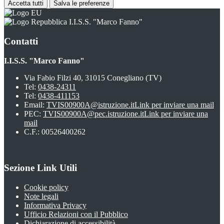
Accetta tutti
Salva le preferenze
I.I.S.S. "Marco Fanno"
Contatti
I.I.S.S. "Marco Fanno"
Via Fabio Filzi 40, 31015 Conegliano (TV)
Tel:
0438-24311
Tel:
0438-411153
Email:
TVIS00900A@istruzione.it
Link per inviare una mail
PEC:
TVIS00900A@pec.istruzione.it
Link per inviare una
mail
C.F.: 00526400262
Sezione Link Utili
Cookie policy
Note legali
Informativa Privacy
Ufficio Relazioni con il Pubblico
Dichiarazione di accessibilità