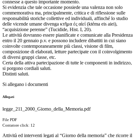
connesse a questo importante momento.
Si evidenzia che tale occasione possiede una valenza non solo
commemorativa ma, principalmente, critica e di riflessione sulle
responsabilità storiche collettive ed individuali, affinché lo studio
delle vicende umane divenga κτῆμα ἐς αἰεί (ktéma eis aiei),
“acquisizione perenne” (Tucidide, Hist. I, 20).
Le attività dovranno essere pianificate e comunicate alla Presidenza
entro il 20 gennaio p.v. e possono includere dibattiti in cui siano
coinvolte contemporaneamente più classi, visione di film,
composizione di elaborati, letture partecipate con il coinvolgimento
di diversi gruppi classe, etc.
Certa della attiva partecipazione di tutte le componenti in indirizzo,
si porgono cordiali saluti.
Distinti saluti.
Si allegano i documenti
Allegati
legge_211_2000_Giorno_della_Memoria.pdf
File PDF
Contatore click: 12
Attività ed interventi legati al “Giorno della memoria” che ricorre il