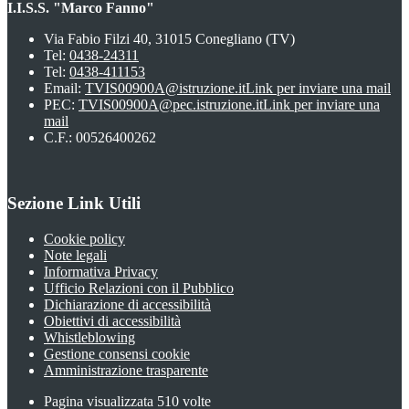
I.I.S.S. "Marco Fanno"
Via Fabio Filzi 40, 31015 Conegliano (TV)
Tel:
0438-24311
Tel:
0438-411153
Email:
TVIS00900A@istruzione.it
Link per inviare una mail
PEC:
TVIS00900A@pec.istruzione.it
Link per inviare una
mail
C.F.: 00526400262
Sezione Link Utili
Cookie policy
Note legali
Informativa Privacy
Ufficio Relazioni con il Pubblico
Dichiarazione di accessibilità
Obiettivi di accessibilità
Whistleblowing
Gestione consensi cookie
Amministrazione trasparente
Pagina visualizzata
510
volte