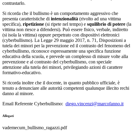
contrastarlo.
Si ricorda che il bullismo è un comportamento aggressivo che
presenta caratteristiche di
intenzionalità
(rivolto ad una vittima
specifica),
ripetizione
(si ripete nel tempo) e
squilibrio di potere
(la
vittima non riesce a difendersi). Può essere fisico, verbale, indiretto
(si isola la vittima) oppure perpetrato con dispositivi elettronici
(cyberbullismo). La Legge 29 maggio 2017, n. 71, Disposizioni a
tutela dei minori per la prevenzione ed il contrasto del fenomeno del
cyberbullismo, riconosce espressamente una specifica funzione
educativa della scuola, e prevede un complesso di misure volte alla
prevenzione e al contrasto del cyberbullismo, con speciale
attenzione alla tutela dei minori, privilegiando azioni di carattere
formativo-educativo.
Si ricorda inoltre che il docente, in quanto pubblico ufficiale, è
tenuto a denunciare alle autorità competenti qualunque illecito rechi
danno al minore.
Email Referente Cyberbullismo:
diego.vincenzi@marcofanno.it
Allegati
vademecum_bullismo_ragazzi.pdf