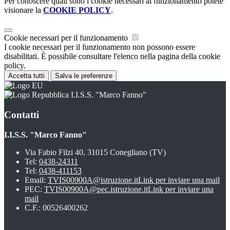
Per conoscere quali sono i cookie necessari al funzionamento potete
visionare la
COOKIE POLICY
.
Cookie necessari per il funzionamento
I cookie necessari per il funzionamento non possono essere
disabilitati. È possibile consultare l'elenco nella pagina della cookie
policy.
Accetta tutti
Salva le preferenze
I.I.S.S. "Marco Fanno"
Contatti
I.I.S.S. "Marco Fanno"
Via Fabio Filzi 40, 31015 Conegliano (TV)
Tel:
0438-24311
Tel:
0438-411153
Email:
TVIS00900A@istruzione.it
Link per inviare una mail
PEC:
TVIS00900A@pec.istruzione.it
Link per inviare una
mail
C.F.: 00526400262