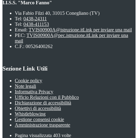
I.I.S.S. "Marco Fanno"
Via Fabio Filzi 40, 31015 Conegliano (TV)
Tel:
0438-24311
Tel:
0438-411153
Email:
TVIS00900A@istruzione.it
Link per inviare una mail
PEC:
TVIS00900A@pec.istruzione.it
Link per inviare una
mail
C.F.: 00526400262
Sezione Link Utili
Cookie policy
Note legali
Informativa Privacy
Ufficio Relazioni con il Pubblico
Dichiarazione di accessibilità
Obiettivi di accessibilità
Whistleblowing
Gestione consensi cookie
Amministrazione trasparente
Pagina visualizzata
403
volte