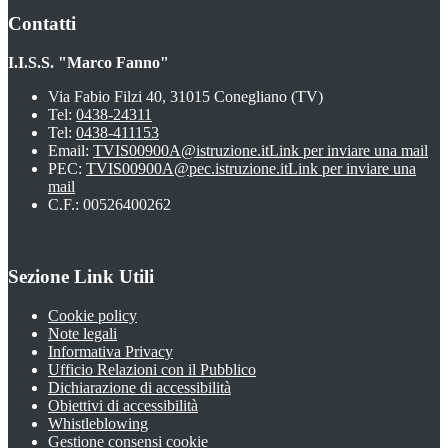
Contatti
I.I.S.S. "Marco Fanno"
Via Fabio Filzi 40, 31015 Conegliano (TV)
Tel:
0438-24311
Tel:
0438-411153
Email:
TVIS00900A@istruzione.it
Link per inviare una mail
PEC:
TVIS00900A@pec.istruzione.it
Link per inviare una
mail
C.F.: 00526400262
Sezione Link Utili
Cookie policy
Note legali
Informativa Privacy
Ufficio Relazioni con il Pubblico
Dichiarazione di accessibilità
Obiettivi di accessibilità
Whistleblowing
Gestione consensi cookie