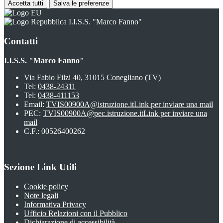
Accetta tutti
Salva le preferenze
I.I.S.S. "Marco Fanno"
Contatti
I.I.S.S. "Marco Fanno"
Via Fabio Filzi 40, 31015 Conegliano (TV)
Tel:
0438-24311
Tel:
0438-411153
Email:
TVIS00900A@istruzione.it
Link per inviare una mail
PEC:
TVIS00900A@pec.istruzione.it
Link per inviare una
mail
C.F.: 00526400262
Sezione Link Utili
Cookie policy
Note legali
Informativa Privacy
Ufficio Relazioni con il Pubblico
Dichiarazione di accessibilità