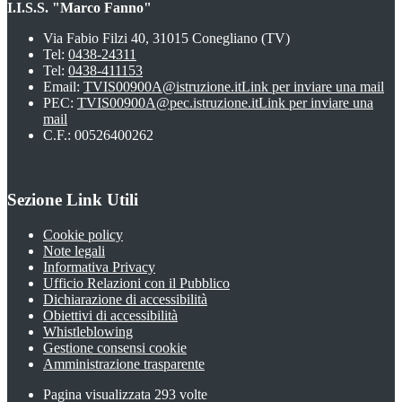
I.I.S.S. "Marco Fanno"
Via Fabio Filzi 40, 31015 Conegliano (TV)
Tel:
0438-24311
Tel:
0438-411153
Email:
TVIS00900A@istruzione.it
Link per inviare una mail
PEC:
TVIS00900A@pec.istruzione.it
Link per inviare una
mail
C.F.: 00526400262
Sezione Link Utili
Cookie policy
Note legali
Informativa Privacy
Ufficio Relazioni con il Pubblico
Dichiarazione di accessibilità
Obiettivi di accessibilità
Whistleblowing
Gestione consensi cookie
Amministrazione trasparente
Pagina visualizzata
293
volte